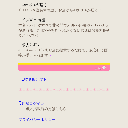
ｽｶｳﾄﾒｰﾙが届く
ﾌﾟﾛﾌｨｰﾙを登録すれば、お店からｵﾌｧｰﾒｰﾙが届く！
ﾌﾟﾗｲﾊﾞｼｰ保護
本名・ﾒｱﾄﾞはすべて非公開でｼｰｸﾚｯﾄ応募やｼｰｸﾚｯﾄﾒｰﾙ
が送れる！ﾌﾟﾛﾌｨｰﾙを見られたくないお店は閲覧ﾌﾞﾛｯｸ
でｼｬｯﾄｱｳﾄ！
求人ｸｰﾎﾟﾝ
ﾎﾞﾆｰﾀwebｸｰﾎﾟﾝをお店に提示するだけで、安心して面
接が受けられます
ｴﾘｱ選択に戻る
店舗ログイン
求人掲載店の方はこちら
プライバシーポリシー