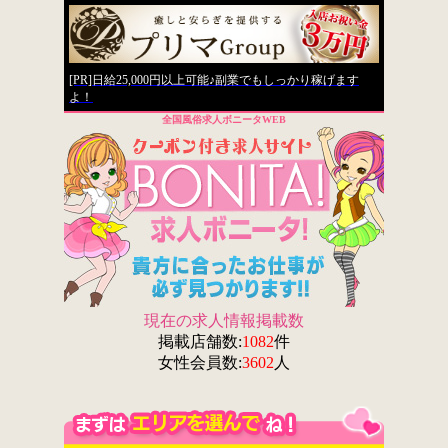
[PR]日給25,000円以上可能♪副業でもしっかり稼げます
よ！
全国風俗求人ボニータWEB
現在の求人情報掲載数
掲載店舗数:
1082
件
女性会員数:
3602
人