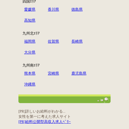
四国ｴﾘｱ
愛媛県
香川県
徳島県
高知県
九州北ｴﾘｱ
福岡県
佐賀県
長崎県
大分県
九州南ｴﾘｱ
熊本県
宮崎県
鹿児島県
沖縄県
[PR]詳しいお給料がわかる...
女性を第一に考えた求人サイト
[PR]給料公開型高収入求人ﾍﾞﾘｰ