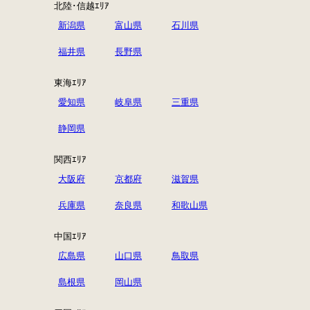
北陸･信越ｴﾘｱ
新潟県
富山県
石川県
福井県
長野県
東海ｴﾘｱ
愛知県
岐阜県
三重県
静岡県
関西ｴﾘｱ
大阪府
京都府
滋賀県
兵庫県
奈良県
和歌山県
中国ｴﾘｱ
広島県
山口県
鳥取県
島根県
岡山県