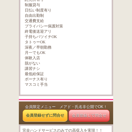
制服貸与
日払い制度有り
自由出勤制
交通費支給
プライバシー保護対策
終電後送迎アリ
子持ちバツイチOK
タトゥーOK
深夜／早朝勤務
月一でもOK
体験入店
脱がない
講習ナシ
最低給保証
ボーナス有り
マスコミ手当
会員限定メニュー メアド・氏名非公開でOK！
会員登録せずに問合せ
会員登録して問合せ
完全ハンドサービスのみでの高収入を実現！！