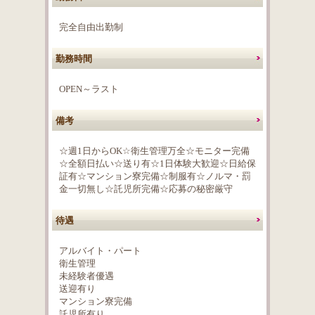
完全自由出勤制
勤務時間
OPEN～ラスト
備考
☆週1日からOK☆衛生管理万全☆モニター完備
☆全額日払い☆送り有☆1日体験大歓迎☆日給保
証有☆マンション寮完備☆制服有☆ノルマ・罰
金一切無し☆託児所完備☆応募の秘密厳守
待遇
アルバイト・パート
衛生管理
未経験者優遇
送迎有り
マンション寮完備
託児所有り