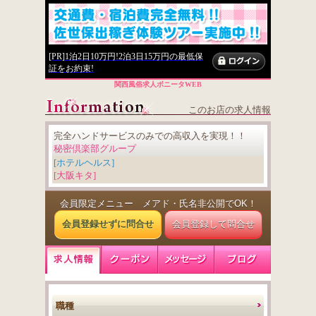
[PR]1泊2日10万円!2泊3日15万円の最低保
証をお約束!
関西風俗求人ボニータWEB
このお店の求人情報
完全ハンドサービスのみでの高収入を実現！！
秘密倶楽部グループ
[ホテルヘルス]
[大阪キタ]
会員限定メニュー メアド・氏名非公開でOK！
会員登録せずに問合せ
会員登録して問合せ
職種