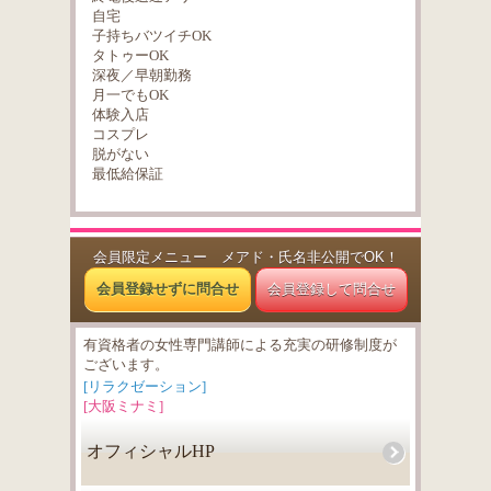
自宅
子持ちバツイチOK
タトゥーOK
深夜／早朝勤務
月一でもOK
体験入店
コスプレ
脱がない
最低給保証
会員限定メニュー メアド・氏名非公開でOK！
会員登録せずに問合せ
会員登録して問合せ
有資格者の女性専門講師による充実の研修制度が
ございます。
[リラクゼーション]
[大阪ミナミ]
オフィシャルHP