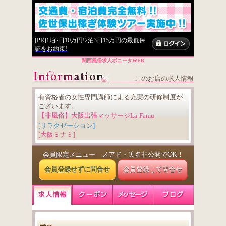
[PR]1泊2日10万円!2泊3日15万円の最低保
証をお約束!
関西風俗求人ボニータWEB
このお店の求人情報
有資格者の女性専門講師による充実の研修制度が
ございます。
【非風俗】大阪出張マッサージLa-Famu
[リラクゼーション]
[大阪ミナミ]
会員限定メニュー メアド・氏名非公開でOK！
会員登録せずに問合せ
会員登録して問合せ