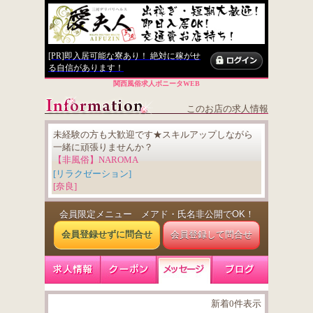
[PR]即入居可能な寮あり！ 絶対に稼がせ
る自信があります！
関西風俗求人ボニータWEB
このお店の求人情報
未経験の方も大歓迎です★スキルアップしながら
一緒に頑張りませんか？
【非風俗】NAROMA
[リラクゼーション]
[奈良]
会員限定メニュー メアド・氏名非公開でOK！
会員登録せずに問合せ
会員登録して問合せ
新着0件表示