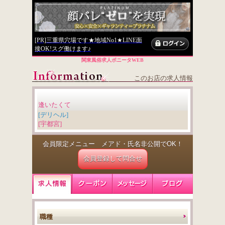
[PR]三重県穴場です★地域No1★LINE面
接OK!スグ働けます♪
関東風俗求人ボニータWEB
このお店の求人情報
逢いたくて
[デリヘル]
[宇都宮]
会員限定メニュー メアド・氏名非公開でOK！
会員登録して問合せ
職種