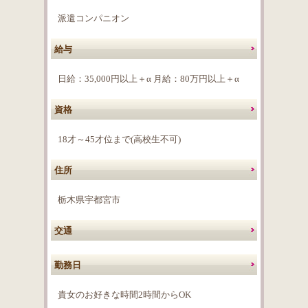
派遣コンパニオン
給与
日給：35,000円以上＋α 月給：80万円以上＋α
資格
18才～45才位まで(高校生不可)
住所
栃木県宇都宮市
交通
勤務日
貴女のお好きな時間2時間からOK