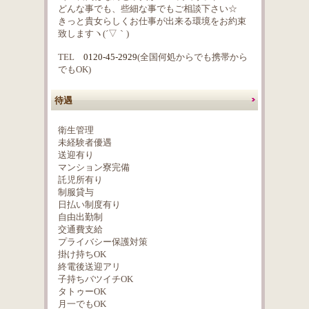
どんな事でも、些細な事でもご相談下さい☆
きっと貴女らしくお仕事が出来る環境をお約束
致しますヽ(´▽｀)
TEL
0120-45-2929
(全国何処からでも携帯から
でもOK)
待遇
衛生管理
未経験者優遇
送迎有り
マンション寮完備
託児所有り
制服貸与
日払い制度有り
自由出勤制
交通費支給
プライバシー保護対策
掛け持ちOK
終電後送迎アリ
子持ちバツイチOK
タトゥーOK
月一でもOK