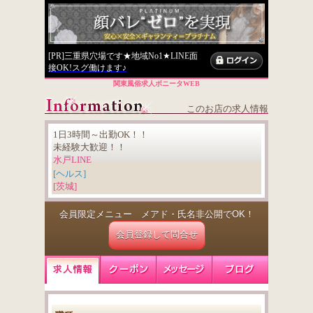
[PR]三重県穴場です★地域No1★LINE面
接OK!スグ働けます♪
関東風俗求人ボニータWEB
このお店の求人情報
1日3時間～出勤OK！！
未経験大歓迎！！
水戸LINE
[ヘルス]
[茨城]
会員限定メニュー メアド・氏名非公開でOK！
会員登録して問合せ