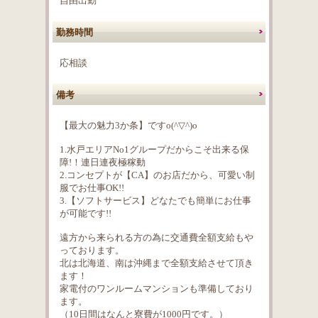
自由出勤
勤務時間
応相談
備考
【最大の魅力3か条】ですo(^▽^)o
1.水戸エリアNo1グループだからこそ出来る保
障!！連日連夜極稼動
2.コンセプトが【CA】のお店だから、可愛い制
服でお仕事OK!!
3.【ソフトサービス】どなたでも簡単にお仕事
が可能です!!
遠方から来られる方の為に交通費全額支給もや
っております。
北は北海道、南は沖縄まで全額支給させて頂き
ます！
家電付のワンルームマンションも準備しており
ます。
（10日間はなんと寮費が1000円です。）