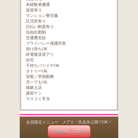
未経験者優遇
送迎有り
マンション寮完備
託児所有り
日払い制度有り
自由出勤制
交通費支給
プライバシー保護対策
掛け持ちOK
終電後送迎アリ
自宅
子持ちバツイチOK
タトゥーOK
深夜／早朝勤務
月一でもOK
体験入店
講習ナシ
マスコミ手当
会員限定メニュー メアド・氏名非公開でOK！
会員登録して問合せ