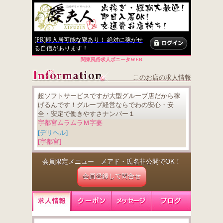
[PR]即入居可能な寮あり！ 絶対に稼がせ
る自信があります！
関東風俗求人ボニータWEB
このお店の求人情報
超ソフトサービスですが大型グループ店だから稼
げるんです！グループ経営ならでわの安心・安
全・安定で働きやすさナンバー１
宇都宮ムラムラＭ字妻
[デリヘル]
[宇都宮]
会員限定メニュー メアド・氏名非公開でOK！
会員登録して問合せ