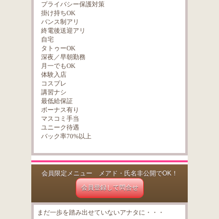
プライバシー保護対策
掛け持ちOK
バンス制アリ
終電後送迎アリ
自宅
タトゥーOK
深夜／早朝勤務
月一でもOK
体験入店
コスプレ
講習ナシ
最低給保証
ボーナス有り
マスコミ手当
ユニーク待遇
バック率70%以上
会員限定メニュー メアド・氏名非公開でOK！
会員登録して問合せ
まだ一歩を踏み出せていないアナタに・・・