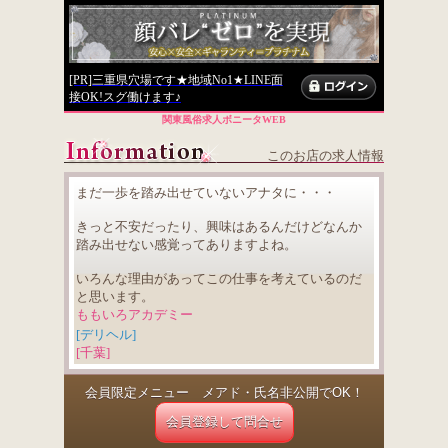
[PR]三重県穴場です★地域No1★LINE面
接OK!スグ働けます♪
関東風俗求人ボニータWEB
このお店の求人情報
まだ一歩を踏み出せていないアナタに・・・
きっと不安だったり、興味はあるんだけどなんか
踏み出せない感覚ってありますよね。
いろんな理由があってこの仕事を考えているのだ
と思います。
ももいろアカデミー
[デリヘル]
[千葉]
会員限定メニュー メアド・氏名非公開でOK！
会員登録して問合せ