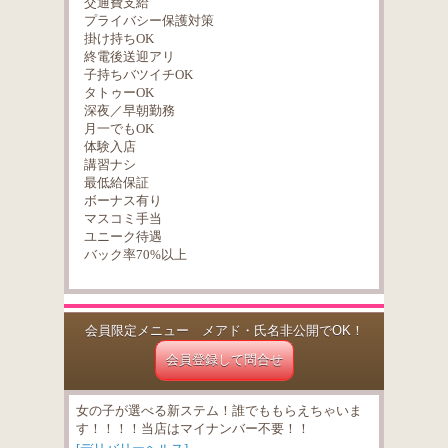
交通費支給
プライバシー保護対策
掛け持ちOK
終電後送迎アリ
子持ちバツイチOK
タトゥーOK
深夜／早朝勤務
月一でもOK
体験入店
講習ナシ
最低給保証
ボーナス有り
マスコミ手当
ユニーク待遇
バック率70%以上
会員限定メニュー メアド・氏名非公開でOK！
会員登録して問合せ
女の子が選べる新ステム！誰でももらえちゃいま
す！！！！当店はマイナンバー不要！！