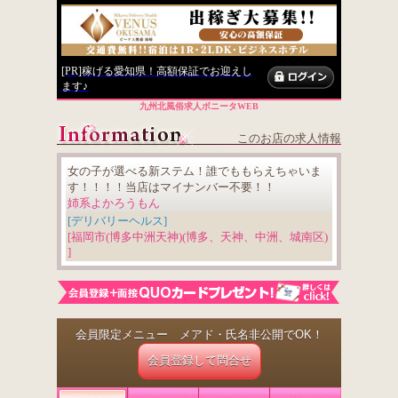
[PR]稼げる愛知県！高額保証でお迎えし
ます♪
九州北風俗求人ボニータWEB
このお店の求人情報
女の子が選べる新ステム！誰でももらえちゃいま
す！！！！当店はマイナンバー不要！！
姉系よかろうもん
[デリバリーヘルス]
[福岡市(博多中洲天神)(博多、天神、中洲、城南区)
]
会員限定メニュー メアド・氏名非公開でOK！
会員登録して問合せ