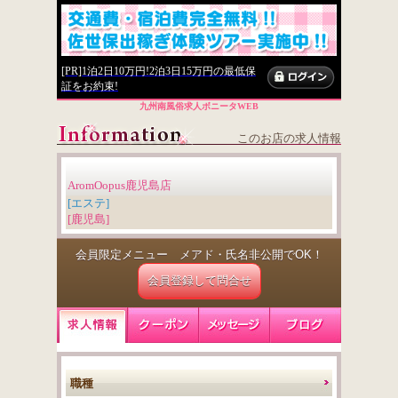
[PR]1泊2日10万円!2泊3日15万円の最低保
証をお約束!
九州南風俗求人ボニータWEB
このお店の求人情報
AromОopus鹿児島店
[エステ]
[鹿児島]
会員限定メニュー メアド・氏名非公開でOK！
会員登録して問合せ
職種