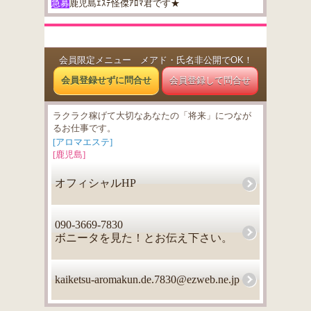
急募
鹿児島ｴｽﾃ怪傑ｱﾛﾏ君です★
会員限定メニュー メアド・氏名非公開でOK！
会員登録せずに問合せ
会員登録して問合せ
ラクラク稼げて大切なあなたの「将来」につなが
るお仕事です。
[アロマエステ]
[鹿児島]
オフィシャルHP
090-3669-7830
ボニータを見た！とお伝え下さい。
kaiketsu-aromakun.de.7830@ezweb.ne.jp