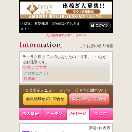
[PR]稼げる愛知県！高額保証でお迎えし
ます♪
九州南風俗求人ボニータWEB
このお店の求人情報
ラクラク稼げて大切なあなたの「将来」につなが
るお仕事です。
怪傑!アロマ君
[アロマエステ]
[鹿児島]
会員限定メニュー メアド・氏名非公開でOK！
会員登録せずに問合せ
会員登録して問合せ
新着1件表示