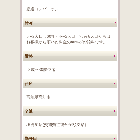
派遣コンパニオン
給与
1〜3人目→60%・4〜5人目→70% 6人目からは
お客様から頂いた料金の80%がお給料です。
資格
18歳〜38歳位迄
住所
高知県高知市
交通
JR高知駅(交通費往復分全額支給)
勤務日