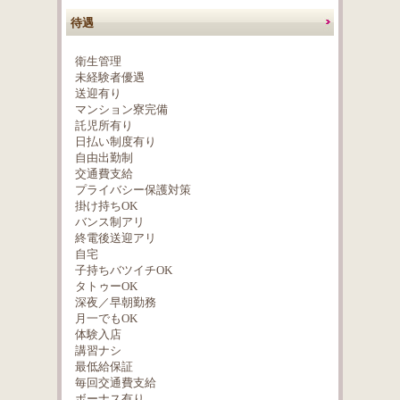
待遇
衛生管理
未経験者優遇
送迎有り
マンション寮完備
託児所有り
日払い制度有り
自由出勤制
交通費支給
プライバシー保護対策
掛け持ちOK
バンス制アリ
終電後送迎アリ
自宅
子持ちバツイチOK
タトゥーOK
深夜／早朝勤務
月一でもOK
体験入店
講習ナシ
最低給保証
毎回交通費支給
ボーナス有り