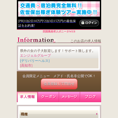
[PR]1泊2日10万円!2泊3日15万円の最低保
証をお約束!
四国風俗求人ボニータWEB
このお店の求人情報
県外の女の子大歓迎します！サポート致します。
エンジェルグループ
[デリバリーヘルス]
[高知市]
会員限定メニュー メアド・氏名非公開でOK！
会員登録して問合せ
職種