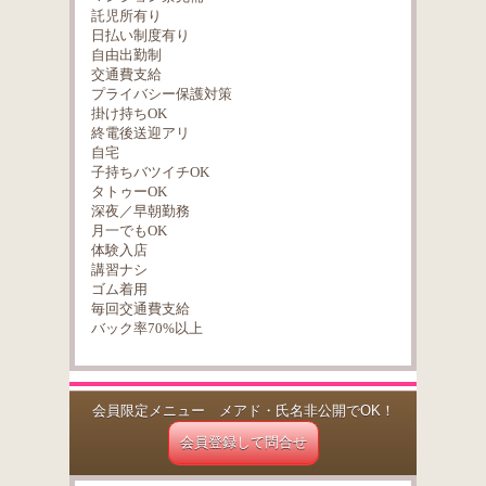
託児所有り
日払い制度有り
自由出勤制
交通費支給
プライバシー保護対策
掛け持ちOK
終電後送迎アリ
自宅
子持ちバツイチOK
タトゥーOK
深夜／早朝勤務
月一でもOK
体験入店
講習ナシ
ゴム着用
毎回交通費支給
バック率70%以上
会員限定メニュー メアド・氏名非公開でOK！
会員登録して問合せ