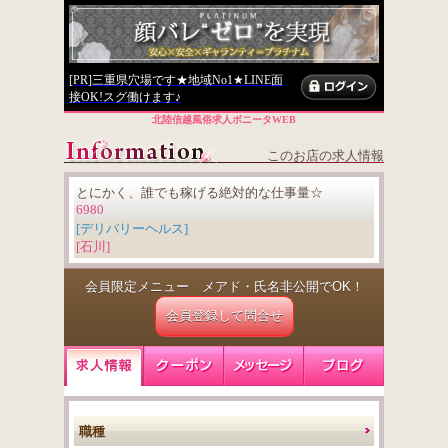
[PR]三重県穴場です★地域No1★LINE面
接OK!スグ働けます♪
北陸信越風俗求人ボニータWEB
このお店の求人情報
とにかく、誰でも稼げる絶対的な仕事量☆
6980
[デリバリーヘルス]
[石川]
会員限定メニュー メアド・氏名非公開でOK！
会員登録して問合せ
職種