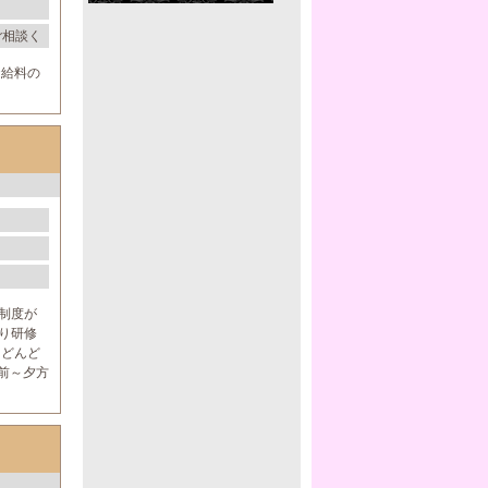
ご相談く
お給料の
修制度が
り研修
をどんど
前～夕方