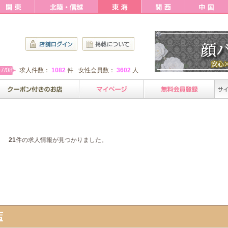
7/08
求人件数：
1082
件
女性会員数：
3602
人
21
件の求人情報が見つかりました。
店