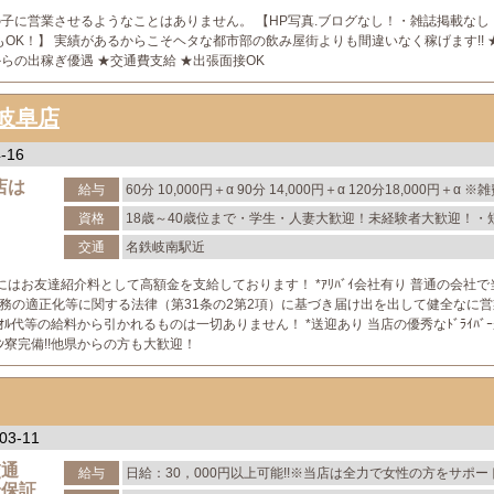
女の子に営業させるようなことはありません。 【HP写真.ブログなし！・雑誌掲載な
もOK！】 実績があるからこそヘタな都市部の飲み屋街よりも間違いなく稼げます!! 
からの出稼ぎ優遇 ★交通費支給 ★出張面接OK
岐阜店
-16
店は
給与
60分 10,000円＋α 90分 14,000円＋α 120分18,000円＋α 
料から引かれるものは一切ありません。
資格
18歳～40歳位まで・学生・人妻大歓迎！未経験者大歓迎！・
期・他店とのかけもち1日体験入店OK！
交通
名鉄岐南駅近
はお友達紹介料として高額金を支給しております！ *ｱﾘﾊﾞｲ会社有り 普通の会社
務の適正化等に関する法律（第31条の2第2項）に基づき届け出を出して健全なに営
ﾀｵﾙ代等の給料から引かれるものは一切ありません！ *送迎あり 当店の優秀なﾄﾞﾗｲﾊﾞ
ｮﾝ寮完備!!他県からの方も大歓迎！
03-11
交通
給与
日給：30，000円以上可能!!※当店は全力で女性の方をサポー
給保証