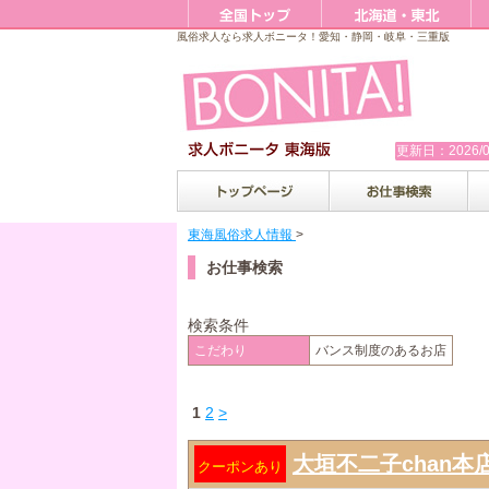
風俗求人なら求人ボニータ！愛知・静岡・岐阜・三重版
更新日：2026/0
東海風俗求人情報
>
お仕事検索
検索条件
こだわり
バンス制度のあるお店
1
2
>
大垣不二子chan本
クーポンあり