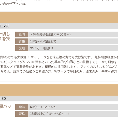
い合わせ下さいね。
11-26
一切し
給与
・完全歩合給(還元率50％～)
スを実
資格
18歳～45歳位まで
交通
マイカー通勤OK
経験の方でも大歓迎！ マッサージなど未経験の方でも大歓迎です。 無料研修制度が
積んだスタッフがリンパの流れといった基本的な知識などの技術までしっかり研修す
圧整体などで実務経験がある方も積極的に採用致します。 アナタのスキルをどんど
もちろん、短期での勤務をご希望の方、Wワークで平日のみ、週末のみ、午前～夕方
-30
額バッ
給与
60分…￥12.000〜
資格
18歳以上なら誰でもOK！！