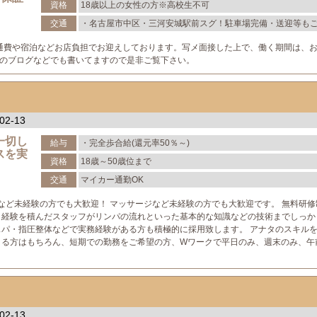
ております!!
資格
18歳以上の女性の方※高校生不可
交通
・名古屋市中区・三河安城駅前スグ！駐車場完備・送迎等も
ださい
交通費や宿泊などお店負担でお迎えしております。写メ面接した上で、働く期間は、
のブログなどでも書いてますので是非ご覧下さい。
02-13
一切し
給与
・完全歩合給(還元率50％～)
スを実
資格
18歳～50歳位まで
交通
マイカー通勤OK
ジなど未経験の方でも大歓迎！ マッサージなど未経験の方でも大歓迎です。 無料研
 経験を積んだスタッフがリンパの流れといった基本的な知識などの技術までしっか
スパ・指圧整体などで実務経験がある方も積極的に採用致します。 アナタのスキル
きる方はもちろん、短期での勤務をご希望の方、Wワークで平日のみ、週末のみ、午
02-13