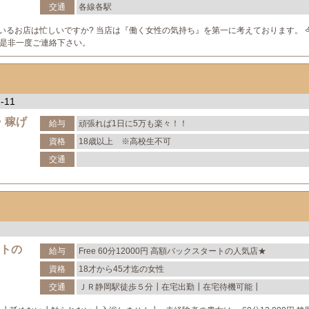
交通
各線各駅
いるお店は忙しいですか? 当店は『働く女性の気持ち』を第一に考えております。 
是非一度ご連絡下さい。
-11
・稼げ
給与
頑張れば1日に5万も楽々！！
資格
18歳以上 ※高校生不可
交通
ートの
給与
Free 60分12000円 高額バックスタートの人気店★
資格
18才から45才迄の女性
交通
ＪＲ静岡駅徒歩５分┃在宅出勤┃在宅待機可能┃