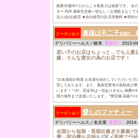
創業30週年!! だからこそ集客力は抜群です。 
ター.同伴.連絡先交換一切なし！お酒飲まなくて
法人(会社)経営 ★会社経営の託児所無料 ★県外
奥様は不二子san 
クーポンあり
デリバリーヘルス／岐阜
更新日：
2013-04
若い子のお店はちょっと…でも人妻
嫌…そんな貴女の為のお店です！
*お友達紹介制度 お友達を紹介していただいた方に
営しております。また、風俗営業等の規制及び業
います！ *ﾉﾙﾏ、罰金等は一切ありません 雑費や
望の場所まで送迎いたします。 *寮完備 高級ﾏﾝｼ
愛しのファティー
クーポンあり
デリバリーヘルス／名古屋
更新日：
2014-
全国から短期・長期出稼ぎ大募集!!
費・宿泊費お店持ち!!写メ面接で日