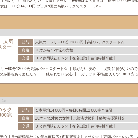
舐めない┃触られない┃入浴しません┃ ●未経験者の貴女は 60分12,000円 静
女は 60分14,000円 プラスα更に高額バックでスタート｡o☆
 人気
給与
人気の┃フリー60分12000円┃高額バックスタート☆
スター
資格
18才から45才迄の女性
交通
ＪＲ静岡駅徒歩５分┃在宅出勤┃在宅待機可能┃
ー60分12000円高額バックスタート☆ ┃ 脱がない 安心 ┃ 絶対に脱がないので
の必要もありません☆ ┃ 触られない 安心 ┃ ガサガサ 不衛生 ガサツ 100％
-15
バック
給与
１本平均14,000円＋毎日6時間12,000完全保証
000完
資格
18才～45才位の女性┃未験者大歓迎┃経験者優遇料金┃
交通
ＪＲ静岡駅徒歩５分┃在宅出勤┃在宅待機可能┃
 ┃安心┃身分証確認だけの簡単面接店 / 面接審査ありません☆ ┃高額バックのお店