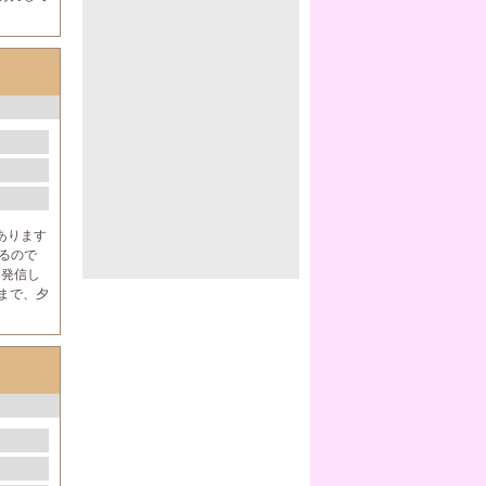
あります
るので
ん発信し
まで、夕