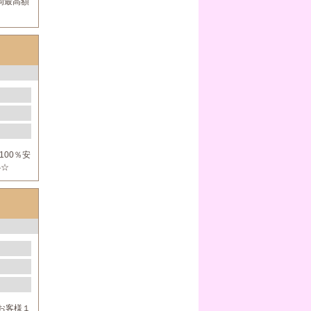
岡最高額
100％安
安心☆
┃お客様１