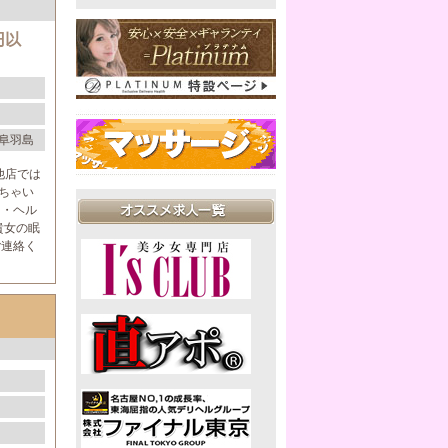
円以
阜羽島
他店では
しちゃい
・・ヘル
貴女の眠
ご連絡く