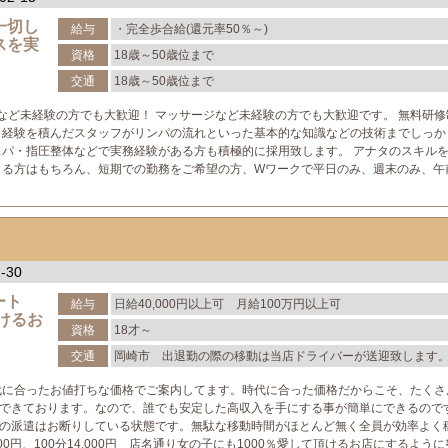
一切し
給与
・完全歩合給(還元率50％～)
スを実
資格
18歳～50歳位まで
交通
18歳～50歳位まで
ジなど未経験の方でも大歓迎！ マッサージなど未経験の方でも大歓迎です。 無料研
 経験を積んだスタッフがリンパの流れといった基本的な知識などの技術までしっか
スパ・指圧整体などで実務経験がある方も積極的に採用致します。 アナタのスキル
きる方はもちろん、短期での勤務をご希望の方、Wワークで平日のみ、週末のみ、午
-30
ポート
給与
日給40,000円以上可 月給100万円以上可
けるお
資格
18才～
交通
岡崎市 出退勤の際の移動は当店ドライバーが送迎致します
代に合ったお値打ちな価格でご案内してます。時代に合った価格だからこそ、たくさ
できております。なので、誰でも安定した高収入を手にする事が簡単にできるので
の派遣はお断りしている状態です。無駄な移動時間がほとんど無く全員が効率よく
2,000円、100分14,000円 店名通り女の子にも1000％愛して頂けるお店にするよう