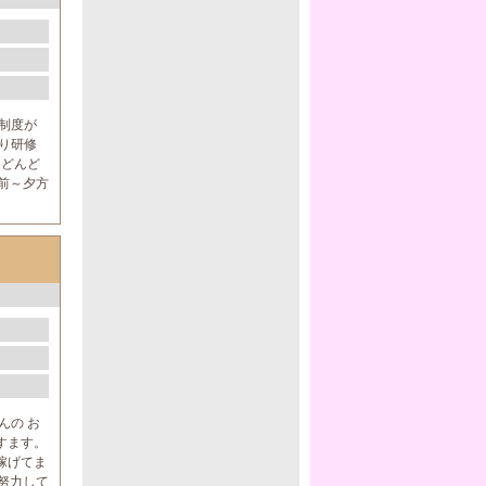
修制度が
り研修
をどんど
前～夕方
。
んの お
すます。
稼げてま
に努力して