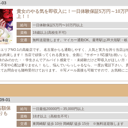
-03
貴女のやる気を即収入に！一日体験保証5万円～10万
上！！
給与
一日体験保証5万円〜10万円以上
資格
18歳以上(高校生不可)
交通
無料送迎致します。マイカー通勤OK。最寄駅はJR大垣駅・岐
駅（新幹線）
エリアNO.1の高級店です。 名古屋からも通勤しやすく、人気と実力を誇り当店は
約束します！ 当店で頑張ってくれる貴女を、全面に『サポート!!応援!!お祝い』
経験のみのかた・・学生さんでアルバイト感覚で・・未経験だけど即収入がほしい方
 不安や心配は要りません！ もし、悩んでいらっしゃるなら、一度お電話下さい。 
にてお問合せも随時受付けております。 ※写メール面接も可能ですので、お気軽に
09-01
高額保
給与
一日最低20000円～35,000円以上
りも
資格
18才以上（高校生不可）
交通
東岡崎駅 徒歩 10分 岡崎駅 徒歩 15分 ※無料送迎致します