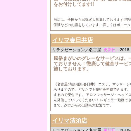
をお付けしてます!!
当店は、全国から出稼ぎ大募集しております!!
保証などのお話をしています。詳しくはボニータ
イリマ春日井店
リラクゼーション／名古屋
更新日：
2018-
風俗まがいのグレーなサービスは、
ておりません！徹底して健全サービ
施しております。
《名古屋/清須稲沢/春日井》 エステ、マッサー
ありますので、どなたでも技術を習得できます。
するので安心です。 アロママッサージ・ヘッド
ん発信していってください！ レギュラー勤務で
まで、夕方からの出勤も大歓迎です。
イリマ清須店
リラクゼーション／名古屋
更新日：
2018-