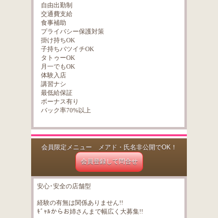
自由出勤制
交通費支給
食事補助
プライバシー保護対策
掛け持ちOK
子持ちバツイチOK
タトゥーOK
月一でもOK
体験入店
講習ナシ
最低給保証
ボーナス有り
バック率70%以上
会員限定メニュー メアド・氏名非公開でOK！
会員登録して問合せ
安心･安全の店舗型
経験の有無は関係ありません!!
ｷﾞｬﾙからお姉さんまで幅広く大募集!!