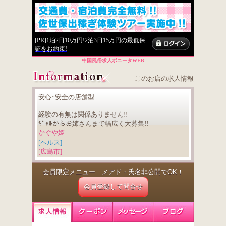
[PR]1泊2日10万円!2泊3日15万円の最低保
証をお約束!
中国風俗求人ボニータWEB
このお店の求人情報
安心･安全の店舗型
経験の有無は関係ありません!!
ｷﾞｬﾙからお姉さんまで幅広く大募集!!
かぐや姫
[ヘルス]
[広島市]
会員限定メニュー メアド・氏名非公開でOK！
会員登録して問合せ