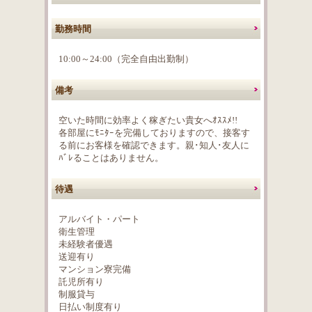
勤務時間
10:00～24:00（完全自由出勤制）
備考
空いた時間に効率よく稼ぎたい貴女へｵｽｽﾒ!!
各部屋にﾓﾆﾀｰを完備しておりますので、接客す
る前にお客様を確認できます。親･知人･友人に
ﾊﾞﾚることはありません。
待遇
アルバイト・パート
衛生管理
未経験者優遇
送迎有り
マンション寮完備
託児所有り
制服貸与
日払い制度有り