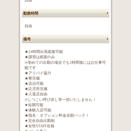
自由
勤務時間
自由
備考
★24時間出張面接可能
★講習は紙面のみ
※初めての出勤の場合でも1時間後にはお仕事可
能です
★アリバイ協力
★寮完備
★店泊可能
★託児所完備
★入退店自由
※しつこい呼び戻し等一切いたしません！
★短期可能
★体験入店可能
★指名・オプション料金全額バック！
★完全自由出勤制
★女性STAFF在籍