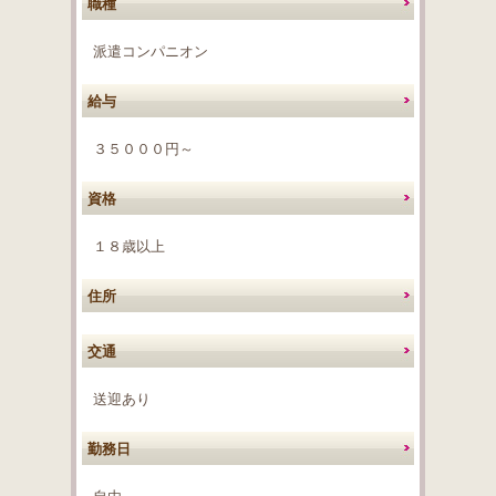
職種
派遣コンパニオン
給与
３５０００円～
資格
１８歳以上
住所
交通
送迎あり
勤務日