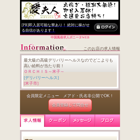
[PR]即入居可能な寮あり！ 絶対に稼がせ
る自信があります！
中国風俗求人ボニータWEB
このお店の求人情報
最大級の高級デリバリーヘルスなのでどこよりも
高い給料が当たり前！
ＯＲＣＨＩＳ～米子～
[デリバリーヘルス]
[米子市]
会員限定メニュー メアド・氏名非公開でOK！
会員登録して問合せ