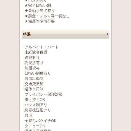
★バンス有り
★完全日払い制
★皆勤手当て有り
★罰金・ノルマ等一切なし
★備品等準備不要
待遇
アルバイト・パート
未経験者優遇
送迎有り
託児所有り
制服貸与
日払い制度有り
自由出勤制
交通費支給
週休２日制
プライバシー保護対策
掛け持ちOK
バンス制アリ
終電後送迎アリ
自宅
子持ちバツイチOK
タトゥーOK